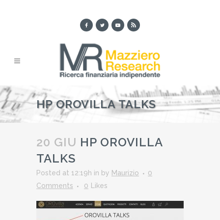
HP OROVILLA TALKS
20 GIU
HP OROVILLA
TALKS
Posted at 12:19h
in
by
Maurizio
0
Comments
0
Likes