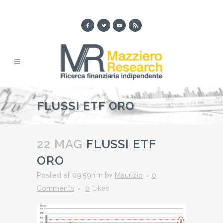
FLUSSI ETF ORO
22 MAG
FLUSSI ETF
ORO
Posted at 09:59h
in
by
Maurizio
0
Comments
0
Likes