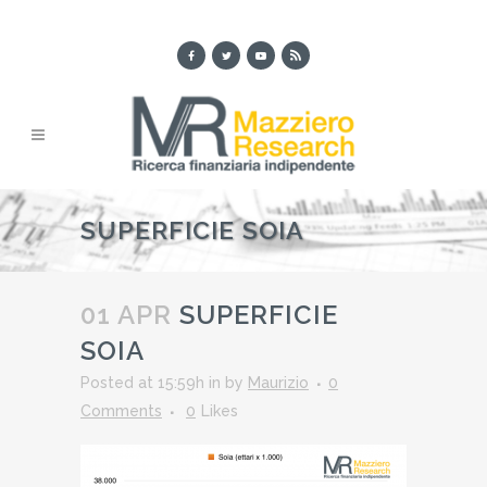
SUPERFICIE SOIA
01 APR
SUPERFICIE
SOIA
Posted at 15:59h
in
by
Maurizio
0
Comments
0
Likes