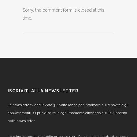
Sorry, the comment form is closed at this
time.
ISCRIVITI ALLA NEWSLETTER
La newsletter viene inviata 3-4 volte l’anno per informare sulle novità e gli
appuntamenti. Si può disdire in ogni momento cliccando sul link inserito
nella newsletter.
Le stime mensili sul debito pubblico e sul PIL vengono inviate attraverso