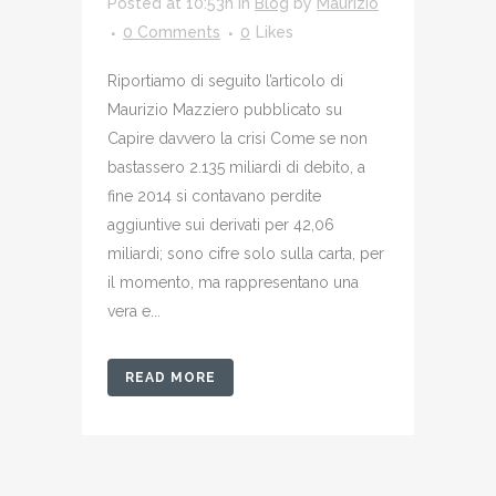
Posted at 10:53h
in
Blog
by
Maurizio
0 Comments
0
Likes
Riportiamo di seguito l’articolo di
Maurizio Mazziero pubblicato su
Capire davvero la crisi Come se non
bastassero 2.135 miliardi di debito, a
fine 2014 si contavano perdite
aggiuntive sui derivati per 42,06
miliardi; sono cifre solo sulla carta, per
il momento, ma rappresentano una
vera e...
READ MORE