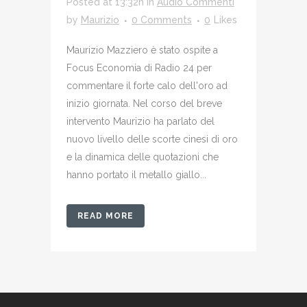
Posted at 13:32h
in
Audio Commenti
by
Maurizio
0 Comments
0
Likes
Maurizio Mazziero è stato ospite a
Focus Economia di Radio 24 per
commentare il forte calo dell'oro ad
inizio giornata. Nel corso del breve
intervento Maurizio ha parlato del
nuovo livello delle scorte cinesi di oro
e la dinamica delle quotazioni che
hanno portato il metallo giallo...
READ MORE