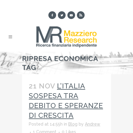
RIPRESA ECONOMICA
TAG
21 NOV
L’ITALIA
SOSPESA TRA
DEBITO E SPERANZE
DI CRESCITA
Posted at 14:55h
in
Blog
by
Andrew
1 Comment
0
Likes