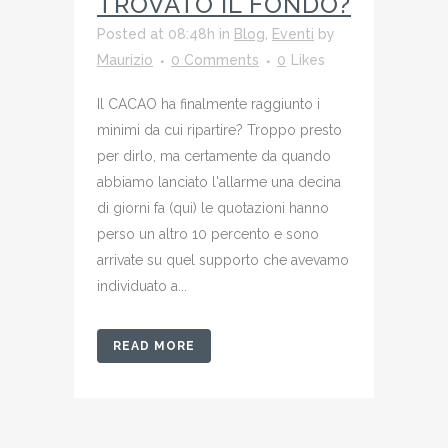
TROVATO IL FONDO?
Posted at 08:48h
in
Blog
,
Eventi
by
Maurizio
0 Comments
0
Likes
Il CACAO ha finalmente raggiunto i
minimi da cui ripartire? Troppo presto
per dirlo, ma certamente da quando
abbiamo lanciato l'allarme una decina
di giorni fa (qui) le quotazioni hanno
perso un altro 10 percento e sono
arrivate su quel supporto che avevamo
individuato a...
READ MORE