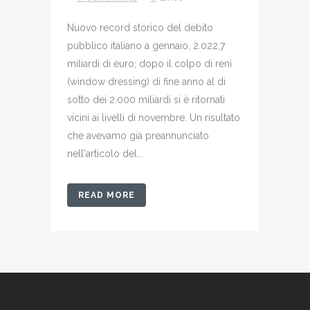
Nuovo record storico del debito
pubblico italiano a gennaio, 2.022,7
miliardi di euro; dopo il colpo di reni
(window dressing) di fine anno al di
sotto dei 2.000 miliardi si è ritornati
vicini ai livelli di novembre. Un risultato
che avevamo già preannunciato
nell'articolo del...
READ MORE