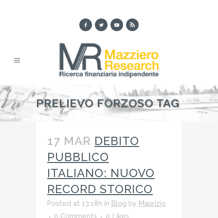
PRELIEVO FORZOSO TAG
17 MAR
DEBITO
PUBBLICO
ITALIANO: NUOVO
RECORD STORICO
Posted at 13:18h
in
Blog
by
Maurizio
0 Comments
0
Likes