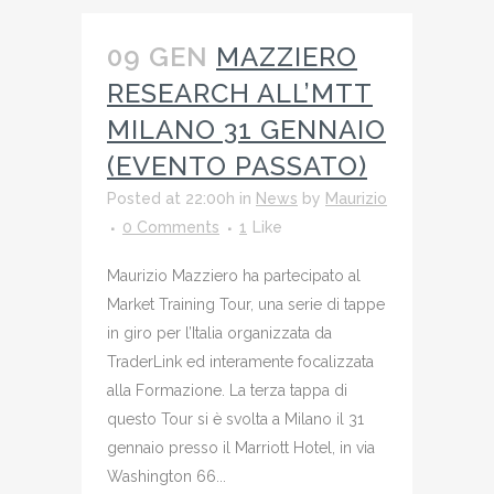
09 GEN
MAZZIERO
RESEARCH ALL’MTT
MILANO 31 GENNAIO
(EVENTO PASSATO)
Posted at 22:00h
in
News
by
Maurizio
0 Comments
1
Like
Maurizio Mazziero ha partecipato al
Market Training Tour, una serie di tappe
in giro per l’Italia organizzata da
TraderLink ed interamente focalizzata
alla Formazione. La terza tappa di
questo Tour si è svolta a Milano il 31
gennaio presso il Marriott Hotel, in via
Washington 66...