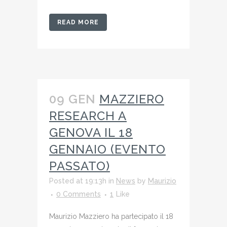
READ MORE
09 GEN
MAZZIERO
RESEARCH A
GENOVA IL 18
GENNAIO (EVENTO
PASSATO)
Posted at 19:13h
in
News
by
Maurizio
0 Comments
1
Like
Maurizio Mazziero ha partecipato il 18