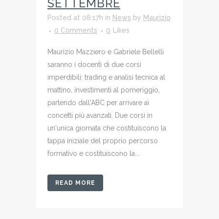
SETTEMBRE
Posted at 08:17h
in
News
by
Maurizio
0 Comments
0
Likes
Maurizio Mazziero e Gabriele Bellelli
saranno i docenti di due corsi
imperdibili: trading e analisi tecnica al
mattino, investimenti al pomeriggio,
partendo dall'ABC per arrivare ai
concetti più avanzati. Due corsi in
un'unica giornata che costituiscono la
tappa iniziale del proprio percorso
formativo e costituiscono la...
READ MORE