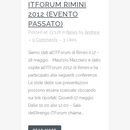
ITFORUM RIMINI
2012 (EVENTO
PASSATO)
Posted at 23:12h
in
News
by
Andrew
0 Comments
3
Likes
Siamo stati all'ITForum di Rimini il 17 -
18 maggio. Maurizio Mazziero è stato
ospite all’ITForum 2012 di Rimini e ha
partecipato alle seguenti conferenze.
Le slide delle sue presentazioni
possono essere scaricate cliccando
sui link riportati: Giovedì 17 maggio
Dalle 10.00 alle 12.00 – Sala
dell’Arengo ITForum chiama...