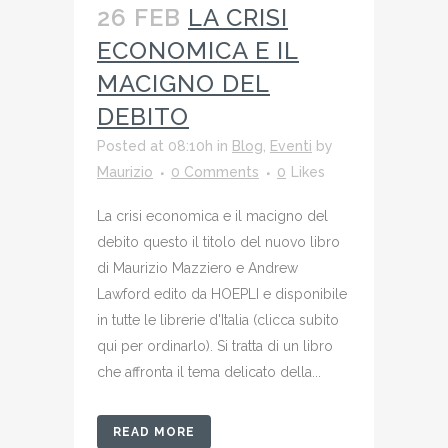
26 FEB
LA CRISI
ECONOMICA E IL
MACIGNO DEL
DEBITO
Posted at 08:10h
in
Blog
,
Eventi
by
Maurizio
0 Comments
0
Likes
La crisi economica e il macigno del
debito questo il titolo del nuovo libro
di Maurizio Mazziero e Andrew
Lawford edito da HOEPLI e disponibile
in tutte le librerie d'Italia (clicca subito
qui per ordinarlo). Si tratta di un libro
che affronta il tema delicato della...
READ MORE