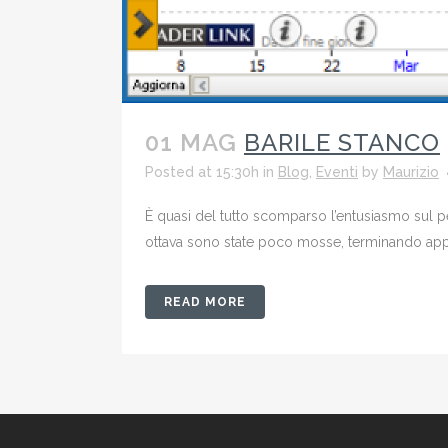
01 MAG
BARILE STANCO
Posted at 15:30h
in
Blog
,
Eventi
by
Maurizio
È quasi del tutto scomparso l’entusiasmo sul pe
ottava sono state poco mosse, terminando appena
READ MORE