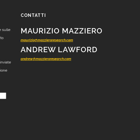
CONTATTI
MAURIZIO MAZZIERO
e sulle
nto
maurizio@mazzieroresearch.com
ANDREW LAWFORD
andrew@mazzieroresearch.com
inviate
zione