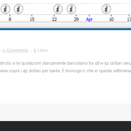
0 Comments
0
Likes
trolio e le quotazioni stancamente barcollano tra 48 e 54 dollari senz
 sopra i 49 dollari per barile. È fisiologico che in questa settimana 