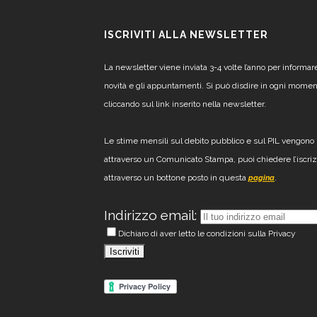
ISCRIVITI ALLA NEWSLETTER
La newsletter viene inviata 3-4 volte l’anno per informar
novità e gli appuntamenti. Si può disdire in ogni mome
cliccando sul link inserito nella newsletter.
Le stime mensili sul debito pubblico e sul PIL vengono 
attraverso un Comunicato Stampa, puoi chiedere l’iscri
attraverso un bottone posto in questa
.
pagina
Indirizzo email:
Dichiaro di aver letto le condizioni sulla Privacy