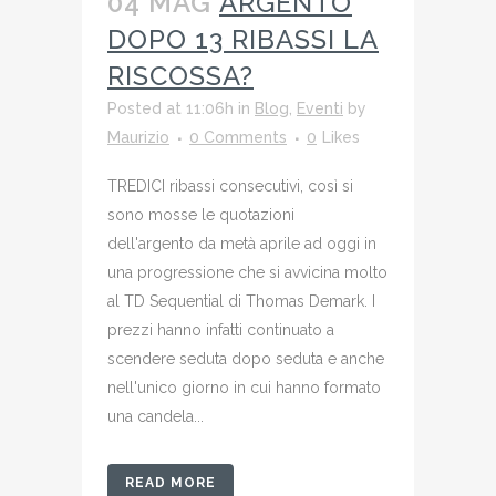
04 MAG
ARGENTO
DOPO 13 RIBASSI LA
RISCOSSA?
Posted at 11:06h
in
Blog
,
Eventi
by
Maurizio
0 Comments
0
Likes
TREDICI ribassi consecutivi, così si
sono mosse le quotazioni
dell'argento da metà aprile ad oggi in
una progressione che si avvicina molto
al TD Sequential di Thomas Demark. I
prezzi hanno infatti continuato a
scendere seduta dopo seduta e anche
nell'unico giorno in cui hanno formato
una candela...
READ MORE