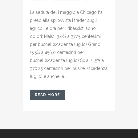
La seduta del I maggio a Chicago ha
preso alla sprovvista i trader sugli
agricoli e ora per i ribassisti sono
dolori: Mais: +3,0% a 377,5 centesimi
per bushel (scadenza luglio) Grano:
+5,5% a 456,0 centesimi per
bushel (scadenza luglio) Soia: +1,5% a
970,25 centesimi per bushel (scadenza
luglio) e anche la...
READ MORE