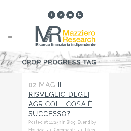
CROP PROGRESS TAG
02 MAG
IL
RISVEGLIO DEGLI
AGRICOLI: COSA È
SUCCESSO?
Posted at 11:25h
in
Blog
,
Eventi
by
Maurizio
0 Comments
0
Likes