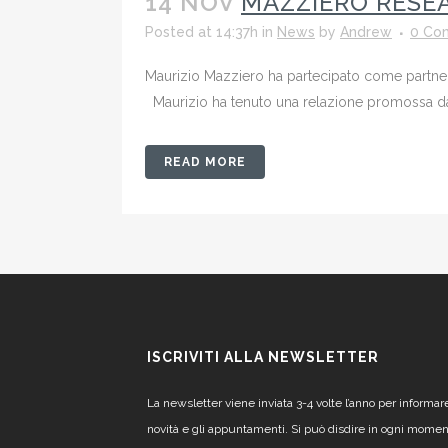
14 NOV
MAZZIERO RESE
Posted at 14:37h
in
News
by
Andrew
0 Co
Maurizio Mazziero ha partecipato come partner
Maurizio ha tenuto una relazione promossa da p
READ MORE
ISCRIVITI ALLA NEWSLETTER
La newsletter viene inviata 3-4 volte l’anno per informar
novità e gli appuntamenti. Si può disdire in ogni mome