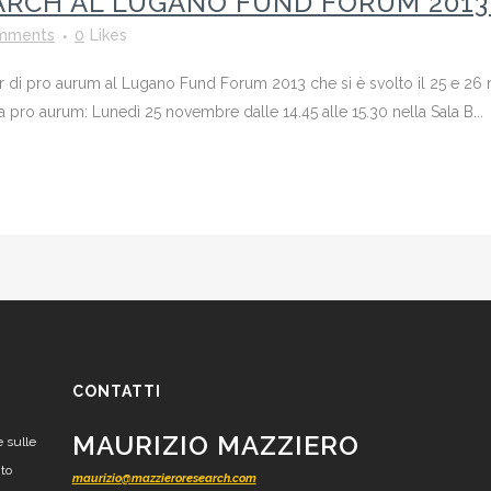
ARCH AL LUGANO FUND FORUM 2013
mments
0
Likes
 di pro aurum al Lugano Fund Forum 2013 che si è svolto il 25 e 26
ro aurum: Lunedì 25 novembre dalle 14.45 alle 15.30 nella Sala B...
CONTATTI
MAURIZIO MAZZIERO
e sulle
nto
maurizio@mazzieroresearch.com