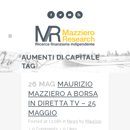
AUMENTI DI CAPITALE
TAG
26 MAG
MAURIZIO
MAZZIERO A BORSA
IN DIRETTA TV – 25
MAGGIO
Posted at 13:08h
in
News
by
Maurizio
0 Comments
0
Likes