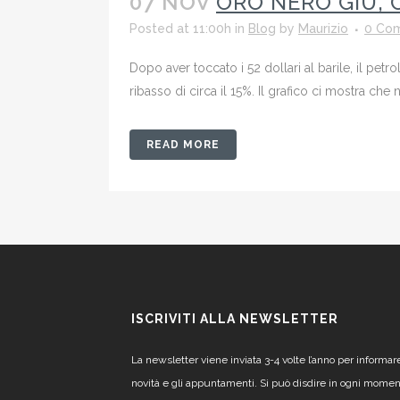
07 NOV
ORO NERO GIÙ, 
Posted at 11:00h
in
Blog
by
Maurizio
0 Co
Dopo aver toccato i 52 dollari al barile, il pet
ribasso di circa il 15%. Il grafico ci mostra che 
READ MORE
ISCRIVITI ALLA NEWSLETTER
La newsletter viene inviata 3-4 volte l’anno per informar
novità e gli appuntamenti. Si può disdire in ogni mome