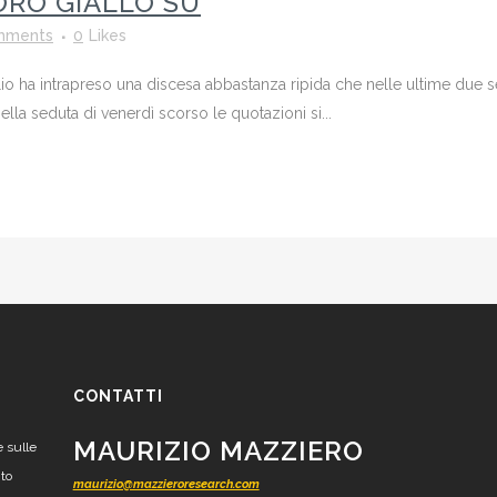
ORO GIALLO SU
mments
0
Likes
rolio ha intrapreso una discesa abbastanza ripida che nelle ultime due s
nella seduta di venerdì scorso le quotazioni si...
CONTATTI
MAURIZIO MAZZIERO
e sulle
nto
maurizio@mazzieroresearch.com