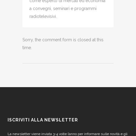
come esperto di mercati ed economia
a convegni, seminari e programmi
radiotelevisivi.
Sorry, the comment form is closed at this
time.
ISCRIVITI ALLA NEWSLETTER
La newsletter viene inviata 3-4 volte l’anno per informare sulle novità e gli