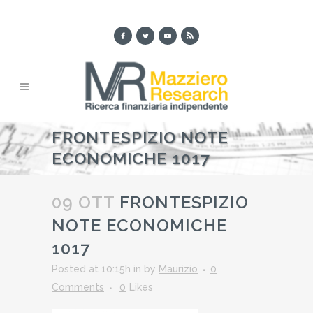
FRONTESPIZIO NOTE
ECONOMICHE 1017
09 OTT
FRONTESPIZIO
NOTE ECONOMICHE
1017
Posted at 10:15h
in
by
Maurizio
0
Comments
0
Likes