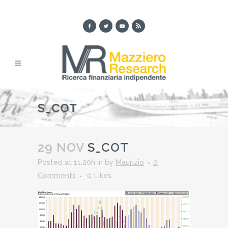
S_COT
29 NOV
S_COT
Posted at 11:20h
in
by
Maurizio
0
Comments
0
Likes