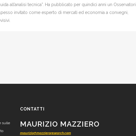
Guida all’analisi tecnica”. Ha pubblicato per quindici anni un Osservator
è spesso invitato come esperto di mercati ed economia a convegni,
isivi.
CONTATTI
MAURIZIO MAZZIERO
e sulle
nto
maurizio@mazzieroresearch.com