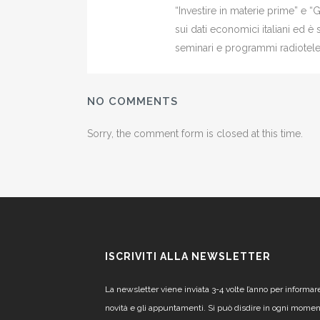
“Investire in materie prime” e “
sui dati economici italiani ed 
seminari e programmi radiotelev
NO COMMENTS
Sorry, the comment form is closed at this time.
ISCRIVITI ALLA NEWSLETTER
La newsletter viene inviata 3-4 volte l’anno per informar
novità e gli appuntamenti. Si può disdire in ogni mome