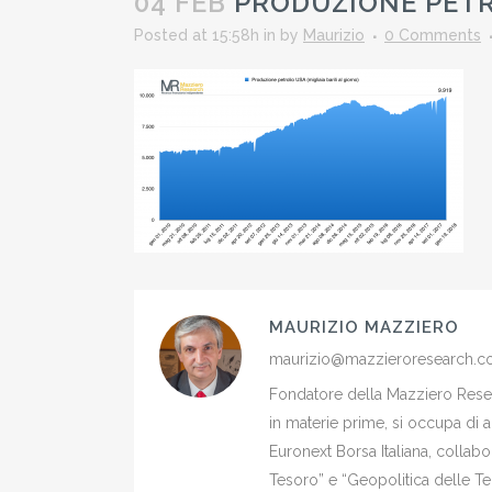
04 FEB
PRODUZIONE PETR
Posted at 15:58h
in
by
Maurizio
0 Comments
MAURIZIO MAZZIERO
maurizio@mazzieroresearch.
Fondatore della Mazziero Resear
in materie prime, si occupa di 
Euronext Borsa Italiana, colla
Tesoro” e “Geopolitica delle Ter