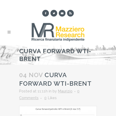
CURVA FORWARD WTI-
BRENT
04 NOV
CURVA
FORWARD WTI-BRENT
Posted at 11:11h
in
by
Maurizio
0
Comments
0
Likes