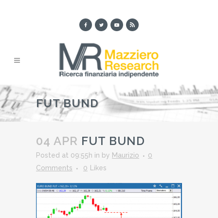
FUT BUND
04 APR
FUT BUND
Posted at 09:55h
in
by
Maurizio
0
Comments
0
Likes