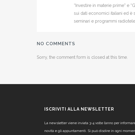
“Investire in materie prime” e “
sui dati economici italiani ed 
seminari e programmi radiotelev
NO COMMENTS
Sorry, the comment form is closed at this time.
ISCRIVITI ALLA NEWSLETTER
La newsletter viene inviata 3-4 volte l’anno per informar
novità e gli appuntamenti. Si può disdire in ogni mome