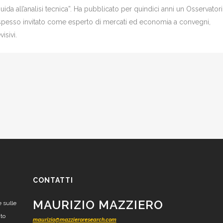
Guida all’analisi tecnica”. Ha pubblicato per quindici anni un Osservator
è spesso invitato come esperto di mercati ed economia a convegni,
isivi.
CONTATTI
MAURIZIO MAZZIERO
e sulle
nto
maurizio@mazzieroresearch.com