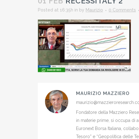
01 FEB
RECESSITALY 2
Posted at 16:35h
in
by
Maurizio
0 Comments
MAURIZIO MAZZIERO
maurizio@mazzieroresearch.
Fondatore della Mazziero Resear
in materie prime, si occupa di 
Euronext Borsa Italiana, colla
Tesoro” e “Geopolitica delle Ter