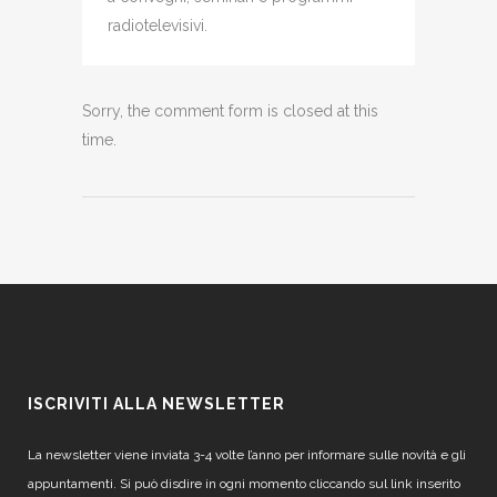
radiotelevisivi.
Sorry, the comment form is closed at this
time.
ISCRIVITI ALLA NEWSLETTER
La newsletter viene inviata 3-4 volte l’anno per informare sulle novità e gli
appuntamenti. Si può disdire in ogni momento cliccando sul link inserito