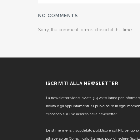
NO COMMENTS
Sorry, the comment form is closed at this time.
ISCRIVITI ALLA NEWSLETTER
La newsletter viene inviata 3-4 volte l’anno per informar
novità e gli appuntamenti. Si può disdire in ogni mome
cliccando sul link inserito nella newsletter.
Le stime mensili sul debito pubblico e sul PIL vengono 
attraverso un Comunicato Stampa, puoi chiedere l’iscri