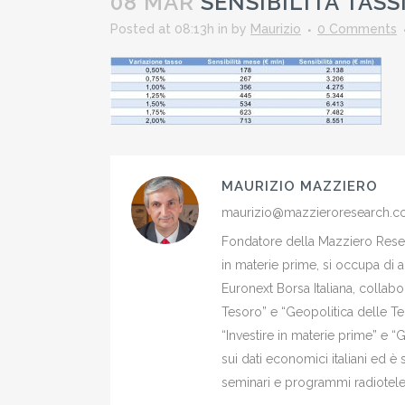
08 MAR
SENSIBILITÀ TASS
Posted at 08:13h
in
by
Maurizio
0 Comments
MAURIZIO MAZZIERO
maurizio@mazzieroresearch.
Fondatore della Mazziero Resear
in materie prime, si occupa di 
Euronext Borsa Italiana, colla
Tesoro” e “Geopolitica delle Ter
“Investire in materie prime” e “
sui dati economici italiani ed 
seminari e programmi radiotelev