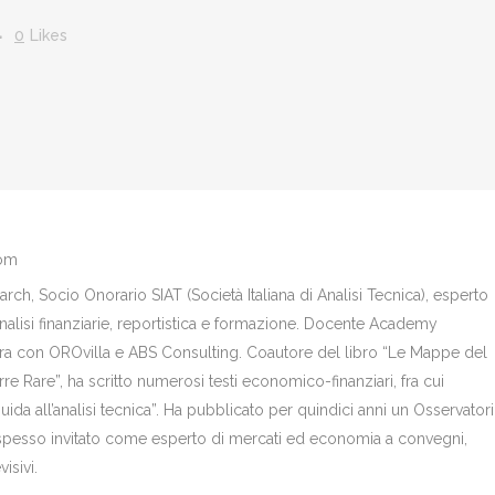
I
0
Likes
com
ch, Socio Onorario SIAT (Società Italiana di Analisi Tecnica), esperto
analisi finanziarie, reportistica e formazione. Docente Academy
bora con OROvilla e ABS Consulting. Coautore del libro “Le Mappe del
re Rare”, ha scritto numerosi testi economico-finanziari, fra cui
Guida all’analisi tecnica”. Ha pubblicato per quindici anni un Osservator
è spesso invitato come esperto di mercati ed economia a convegni,
isivi.