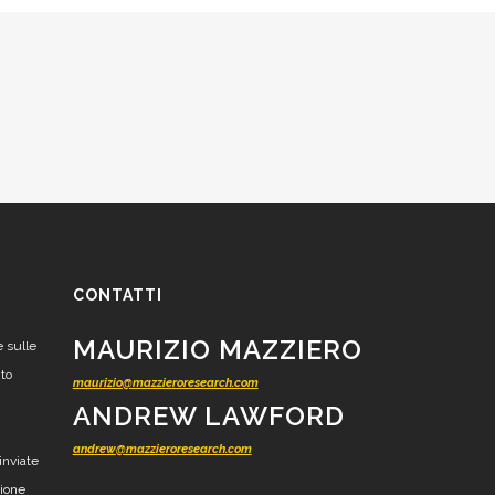
CONTATTI
MAURIZIO MAZZIERO
e sulle
nto
maurizio@mazzieroresearch.com
ANDREW LAWFORD
andrew@mazzieroresearch.com
inviate
zione