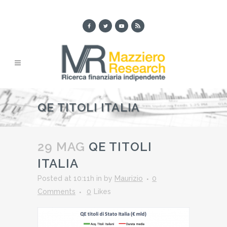
QE TITOLI ITALIA
29 MAG
QE TITOLI
ITALIA
Posted at 10:11h
in
by
Maurizio
0
Comments
0
Likes