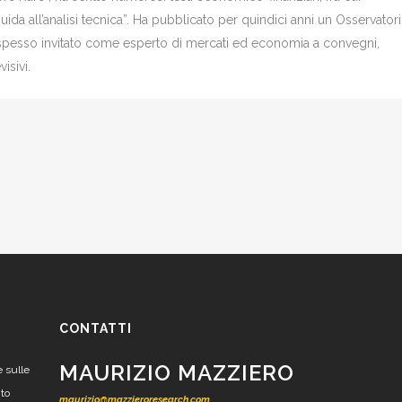
Guida all’analisi tecnica”. Ha pubblicato per quindici anni un Osservator
è spesso invitato come esperto di mercati ed economia a convegni,
isivi.
CONTATTI
MAURIZIO MAZZIERO
e sulle
nto
maurizio@mazzieroresearch.com