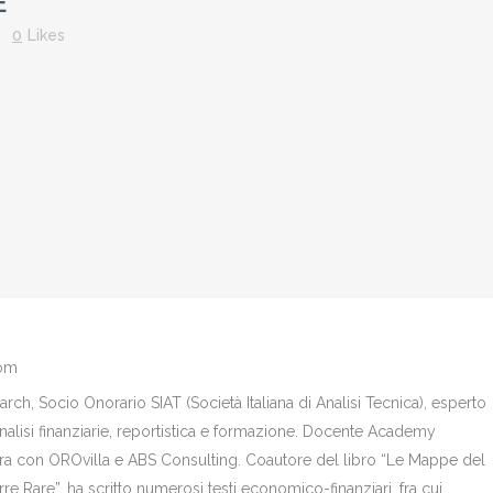
E
0
Likes
com
ch, Socio Onorario SIAT (Società Italiana di Analisi Tecnica), esperto
analisi finanziarie, reportistica e formazione. Docente Academy
bora con OROvilla e ABS Consulting. Coautore del libro “Le Mappe del
re Rare”, ha scritto numerosi testi economico-finanziari, fra cui