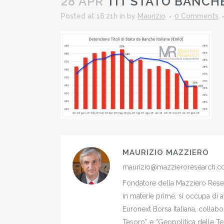
28 APR
TIT STATO BANCH
Posted at 16:21h
in
by
Maurizio
0 Comments
MAURIZIO MAZZIERO
maurizio@mazzieroresearch.
Fondatore della Mazziero Resear
in materie prime, si occupa di 
Euronext Borsa Italiana, colla
Tesoro” e “Geopolitica delle Ter