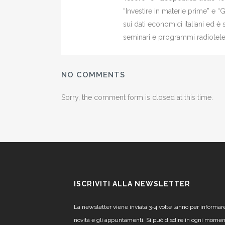
“Investire in materie prime” e “
sui dati economici italiani ed 
seminari e programmi radiotelev
NO COMMENTS
Sorry, the comment form is closed at this time.
ISCRIVITI ALLA NEWSLETTER
La newsletter viene inviata 3-4 volte l’anno per informar
novità e gli appuntamenti. Si può disdire in ogni mome