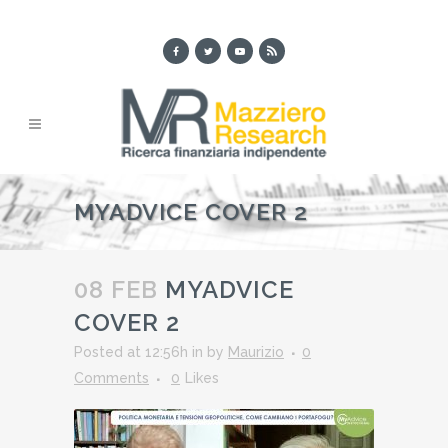
MYADVICE COVER 2
08 FEB
MYADVICE
COVER 2
Posted at 12:56h
in
by
Maurizio
0
Comments
0
Likes