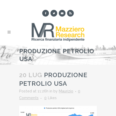
PRODUZIONE PETROLIO
USA
20 LUG
PRODUZIONE
PETROLIO USA
Posted at 11:26h
in
by
Maurizio
0
Comments
0
Likes