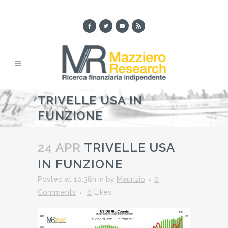
TRIVELLE USA IN
FUNZIONE
24 APR
TRIVELLE USA
IN FUNZIONE
Posted at 10:38h
in
by
Maurizio
0
Comments
0
Likes