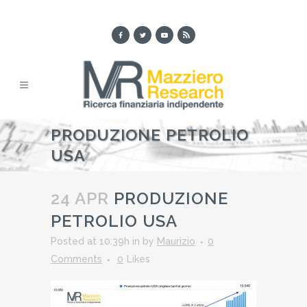
PRODUZIONE PETROLIO
USA
24 APR
PRODUZIONE
PETROLIO USA
Posted at 10:39h
in
by
Maurizio
0
Comments
0
Likes