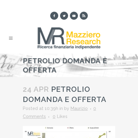
PETROLIO DOMANDA E
OFFERTA
24 APR
PETROLIO
DOMANDA E OFFERTA
Posted at 10:39h
in
by
Maurizio
0
Comments
0
Likes