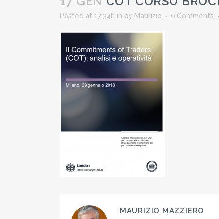
17 GEN
COT CORSO BROC
Posted at 17:34h
in
by
Maurizio
0 Comments
MAURIZIO MAZZIERO