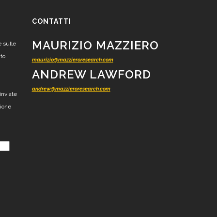
CONTATTI
MAURIZIO MAZZIERO
e sulle
nto
maurizio@mazzieroresearch.com
ANDREW LAWFORD
andrew@mazzieroresearch.com
inviate
zione