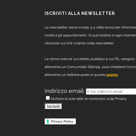
ISCRIVITI ALLA NEWSLETTER
La newsletter viene inviata 3-4 volte l’anno per informar
novità e gli appuntamenti. Si può disdire in ogni mome
cliccando sul link inserito nella newsletter.
Le stime mensili sul debito pubblico e sul PIL vengono 
attraverso un Comunicato Stampa, puoi chiedere l’iscri
attraverso un bottone posto in questa
.
pagina
Indirizzo email:
Dichiaro di aver letto le condizioni sulla Privacy