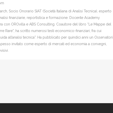
com
ch, Socio Onorario SIAT (Società Italiana di Analisi Tecnica), esperto
analisi finanziarie, reportistica e formazione. Docente Academy
bora con OROvilla e ABS Consulting. Coautore del libro “Le Mappe del
re Rare”, ha scritto numerosi testi economico-finanziari, fra cui
Guida all’analisi tecnica”. Ha pubblicato per quindici anni un Osservator
è spesso invitato come esperto di mercati ed economia a convegni,
isivi.