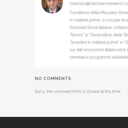
maurizio@mazzieroresearch.
Fondatore della Mazziero Resear
in materie prime, si occupa di 
Euronext Borsa Italiana, colla
Tesoro” e “Geopolitica delle Ter
“Investire in materie prime” e “
sui dati economici italiani ed 
seminari e programmi radiotelev
NO COMMENTS
Sorry, the comment form is closed at this time.