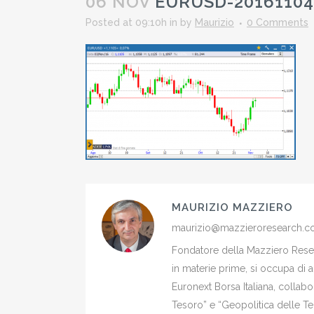
06 NOV
EURUSD-20161104
Posted at 09:10h
in
by
Maurizio
0 Comments
MAURIZIO MAZZIERO
maurizio@mazzieroresearch.
Fondatore della Mazziero Resear
in materie prime, si occupa di 
Euronext Borsa Italiana, colla
Tesoro” e “Geopolitica delle Ter