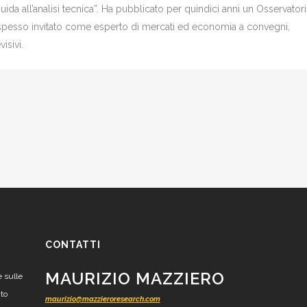
Guida all’analisi tecnica”. Ha pubblicato per quindici anni un Osservator
è spesso invitato come esperto di mercati ed economia a convegni,
isivi.
CONTATTI
MAURIZIO MAZZIERO
e sulle
nto
maurizio@mazzieroresearch.com