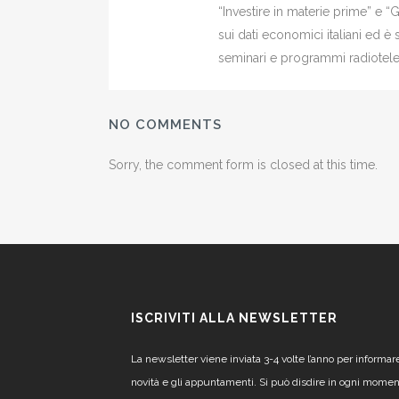
“Investire in materie prime” e “
sui dati economici italiani ed 
seminari e programmi radiotelev
NO COMMENTS
Sorry, the comment form is closed at this time.
ISCRIVITI ALLA NEWSLETTER
La newsletter viene inviata 3-4 volte l’anno per informar
novità e gli appuntamenti. Si può disdire in ogni mome