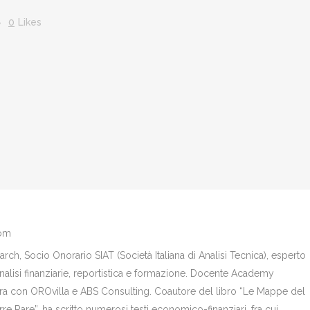
0
Likes
com
ch, Socio Onorario SIAT (Società Italiana di Analisi Tecnica), esperto
analisi finanziarie, reportistica e formazione. Docente Academy
bora con OROvilla e ABS Consulting. Coautore del libro “Le Mappe del
re Rare”, ha scritto numerosi testi economico-finanziari, fra cui