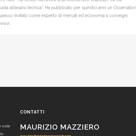
Guida all’analisi tecnica”. Ha pubblicato per quindici anni un Osservator
è spesso invitato come esperto di mercati ed economia a convegni,
isivi.
CONTATTI
MAURIZIO MAZZIERO
e sulle
nto