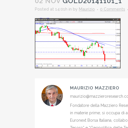
02 NOV
GOLD20141101_1
Posted at 14:01h
in
by
Maurizio
0 Comments
MAURIZIO MAZZIERO
maurizio@mazzieroresearch.
Fondatore della Mazziero Resear
in materie prime, si occupa di 
Euronext Borsa Italiana, colla
Tesoro” e “Geopolitica delle Ter