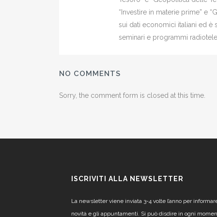
“Investire in materie prime” e “
sui dati economici italiani ed 
seminari e programmi radiotelev
NO COMMENTS
Sorry, the comment form is closed at this time.
ISCRIVITI ALLA NEWSLETTER
La newsletter viene inviata 3-4 volte l’anno per informar
novità e gli appuntamenti. Si può disdire in ogni mome