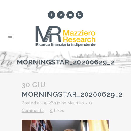
MORNINGSTAR_20200629_2
30 GIU
MORNINGSTAR_20200629_2
Posted at 09:26h
in
by
Maurizio
0
Comments
0
Likes