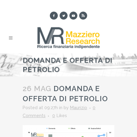
DOMANDA E OFFERTA DI
PETROLIO
26 MAG
DOMANDA E
OFFERTA DI PETROLIO
Posted at 09:27h
in
by
Maurizio
0
Comments
0
Likes