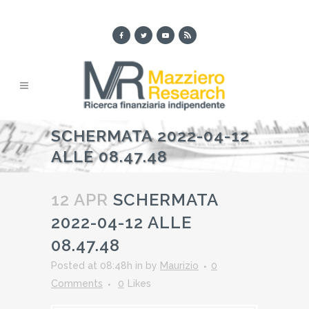
SCHERMATA 2022-04-12
ALLE 08.47.48
12 APR
SCHERMATA
2022-04-12 ALLE
08.47.48
Posted at 08:48h
in
by
Maurizio
0
Comments
0
Likes