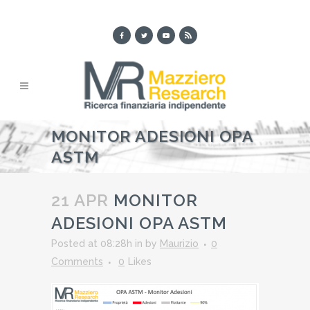
MONITOR ADESIONI OPA
ASTM
21 APR
MONITOR
ADESIONI OPA ASTM
Posted at 08:28h
in
by
Maurizio
0
Comments
0
Likes