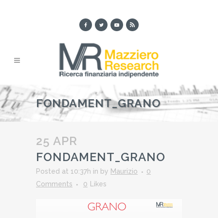
FONDAMENT_GRANO
25 APR
FONDAMENT_GRANO
Posted at 10:37h
in
by
Maurizio
0
Comments
0
Likes