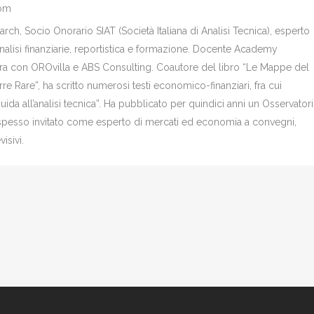
com
ch, Socio Onorario SIAT (Società Italiana di Analisi Tecnica), esperto
analisi finanziarie, reportistica e formazione. Docente Academy
bora con OROvilla e ABS Consulting. Coautore del libro “Le Mappe del
re Rare”, ha scritto numerosi testi economico-finanziari, fra cui
Guida all’analisi tecnica”. Ha pubblicato per quindici anni un Osservator
è spesso invitato come esperto di mercati ed economia a convegni,
isivi.