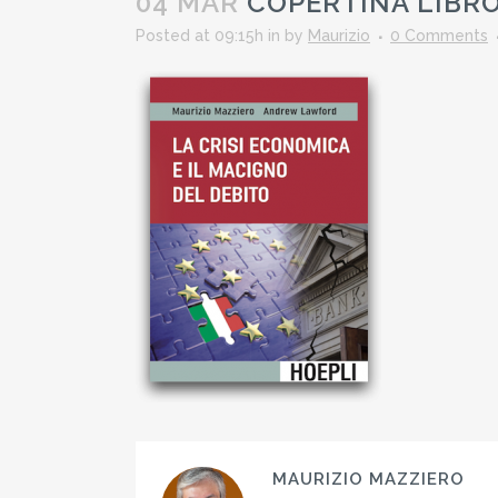
04 MAR
COPERTINA LIBRO
Posted at 09:15h
in
by
Maurizio
0 Comments
MAURIZIO MAZZIERO