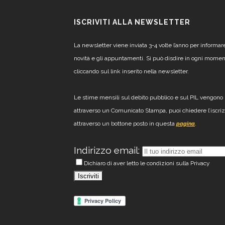
ISCRIVITI ALLA NEWSLETTER
La newsletter viene inviata 3-4 volte l’anno per informar
novità e gli appuntamenti. Si può disdire in ogni mome
cliccando sul link inserito nella newsletter.
Le stime mensili sul debito pubblico e sul PIL vengono 
attraverso un Comunicato Stampa, puoi chiedere l’iscri
attraverso un bottone posto in questa
.
pagina
Indirizzo email:
Dichiaro di aver letto le condizioni sulla Privacy