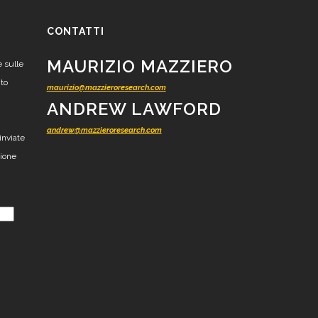
CONTATTI
MAURIZIO MAZZIERO
e sulle
nto
maurizio@mazzieroresearch.com
ANDREW LAWFORD
andrew@mazzieroresearch.com
inviate
zione