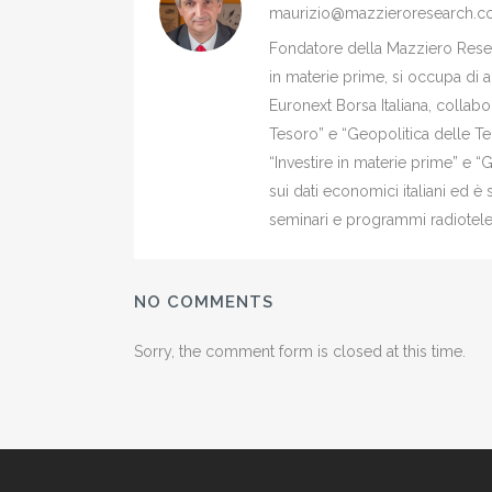
maurizio@mazzieroresearch.
Fondatore della Mazziero Resear
in materie prime, si occupa di 
Euronext Borsa Italiana, colla
Tesoro” e “Geopolitica delle Ter
“Investire in materie prime” e “
sui dati economici italiani ed 
seminari e programmi radiotelev
NO COMMENTS
Sorry, the comment form is closed at this time.