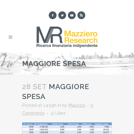
MAGGIORE SPESA
28 SET
MAGGIORE
SPESA
Posted at 14:59h
in
by
Maurizio
0
Comments
0
Likes