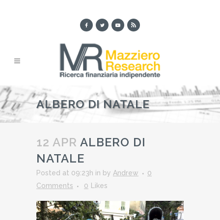
ALBERO DI NATALE
12 APR
ALBERO DI
NATALE
Posted at 09:23h
in
by
Andrew
0
Comments
0
Likes