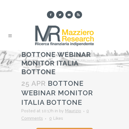
BOTTONE WEBINAR
MONITOR ITALIA
BOTTONE
25 APR
BOTTONE
WEBINAR MONITOR
ITALIA BOTTONE
Posted at 10:17h
in
by
Maurizio
0
Comments
0
Likes