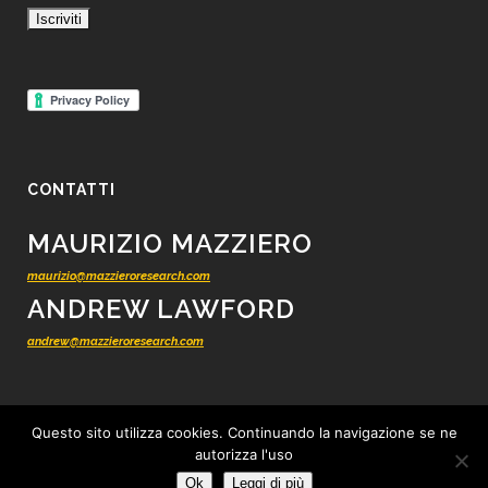
CONTATTI
MAURIZIO MAZZIERO
maurizio@mazzieroresearch.com
ANDREW LAWFORD
andrew@mazzieroresearch.com
Questo sito utilizza cookies. Continuando la navigazione se ne
autorizza l'uso
© 2012 - 2026 Mazziero Research - Ricerca finanziaria indipendente -
Tutti i
Ok
Leggi di più