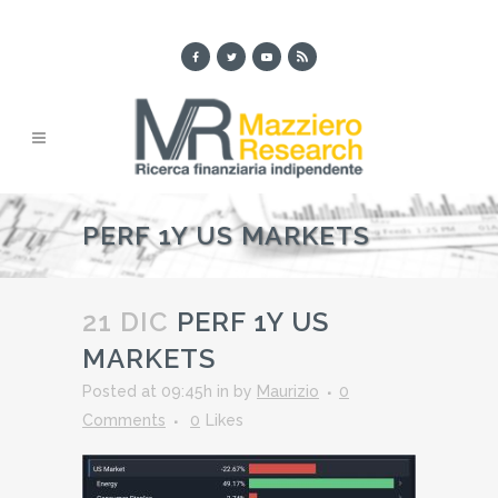
PERF 1Y US MARKETS
21 DIC
PERF 1Y US
MARKETS
Posted at 09:45h
in
by
Maurizio
0
Comments
0
Likes