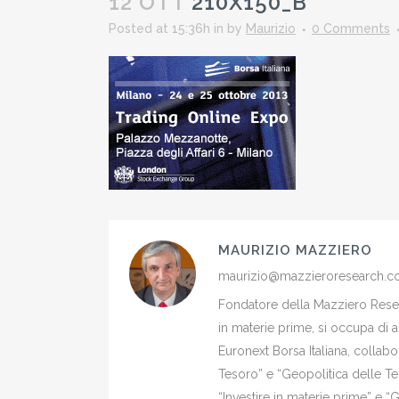
12 OTT
210X150_B
Posted at 15:36h
in
by
Maurizio
0 Comments
MAURIZIO MAZZIERO
maurizio@mazzieroresearch.
Fondatore della Mazziero Resear
in materie prime, si occupa di 
Euronext Borsa Italiana, colla
Tesoro” e “Geopolitica delle Ter
“Investire in materie prime” e “