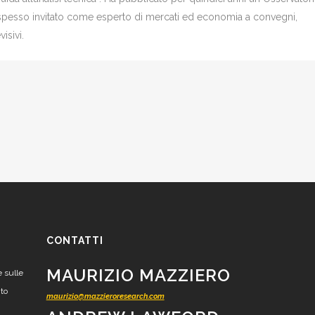
è spesso invitato come esperto di mercati ed economia a convegni,
isivi.
CONTATTI
MAURIZIO MAZZIERO
e sulle
nto
maurizio@mazzieroresearch.com