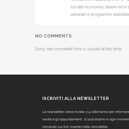
sui dati economici italiani ed 
seminari e programmi radiotelev
NO COMMENTS
Sorry, the comment form is closed at this time.
ISCRIVITI ALLA NEWSLETTER
La newsletter viene inviata 3-4 volte l’anno per informar
novità e gli appuntamenti. Si può disdire in ogni mome
cliccando sul link inserito nella newsletter.