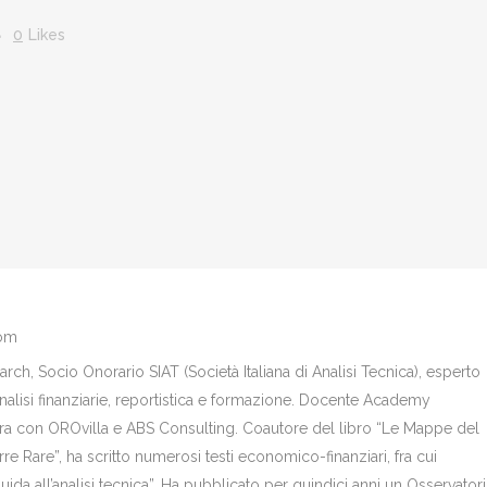
0
Likes
com
ch, Socio Onorario SIAT (Società Italiana di Analisi Tecnica), esperto
analisi finanziarie, reportistica e formazione. Docente Academy
bora con OROvilla e ABS Consulting. Coautore del libro “Le Mappe del
re Rare”, ha scritto numerosi testi economico-finanziari, fra cui
Guida all’analisi tecnica”. Ha pubblicato per quindici anni un Osservator