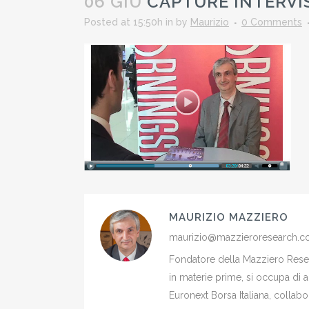
06 GIU
CAPTURE INTERVI
Posted at 15:50h
in
by
Maurizio
0 Comments
MAURIZIO MAZZIERO
maurizio@mazzieroresearch.
Fondatore della Mazziero Resear
in materie prime, si occupa di 
Euronext Borsa Italiana, colla