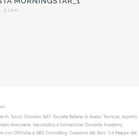
STA MORNINGSTAR_1
0
Likes
com
ch, Socio Onorario SIAT (Società Italiana di Analisi Tecnica), esperto
analisi finanziarie, reportistica e formazione. Docente Academy
bora con OROvilla e ABS Consulting. Coautore del libro “Le Mappe del