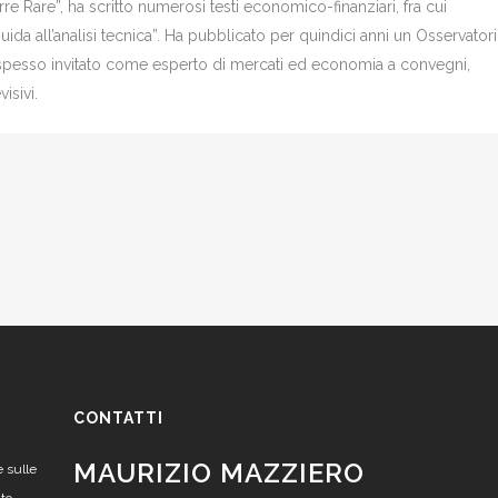
re Rare”, ha scritto numerosi testi economico-finanziari, fra cui
Guida all’analisi tecnica”. Ha pubblicato per quindici anni un Osservator
è spesso invitato come esperto di mercati ed economia a convegni,
isivi.
CONTATTI
MAURIZIO MAZZIERO
e sulle
nto