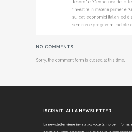
Tesoro” e “Geopolitica delle Ter
“Investire in materie prime” e “
sui dati economici italiani ed 
seminari e programmi radiotelev
NO COMMENTS
Sorry, the comment form is closed at this time.
ISCRIVITI ALLA NEWSLETTER
La newsletter viene inviata 3-4 volte l’anno per informar
novità e gli appuntamenti. Si può disdire in ogni mome