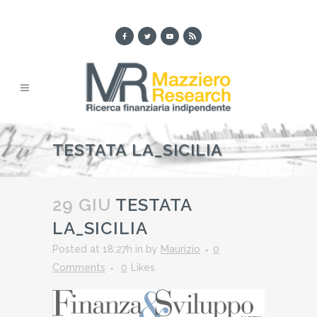
TESTATA LA_SICILIA
29 GIU
TESTATA
LA_SICILIA
Posted at 18:27h
in
by
Maurizio
0
Comments
0
Likes