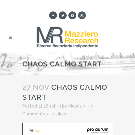
CHAOS CALMO START
27 NOV
CHAOS CALMO
START
Posted at 18:13h
in
by
Maurizio
0
Comments
0
Likes